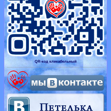
QR-
код
кликабельный