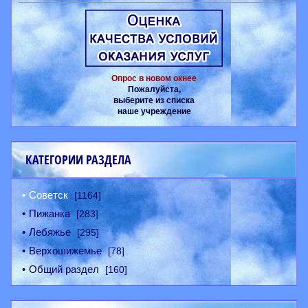
Опрос в новом окнее
Пожалуйста,
выберите из списка
наше учреждение
КАТЕГОРИИ РАЗДЕЛА
Советск
[1164]
Пижанка
[283]
Лебяжье
[295]
Верхошижемье
[78]
Общий раздел
[160]