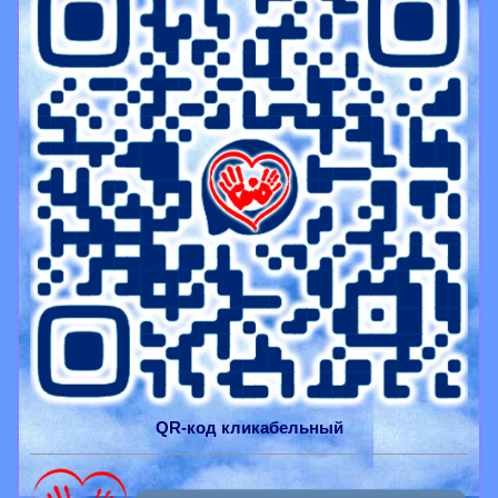
QR-
код
кликабельный