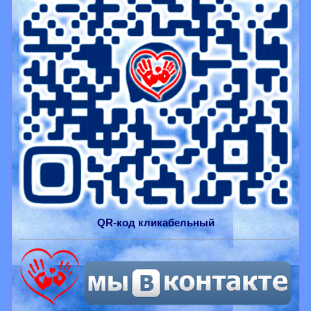
QR-
код
кликабельный