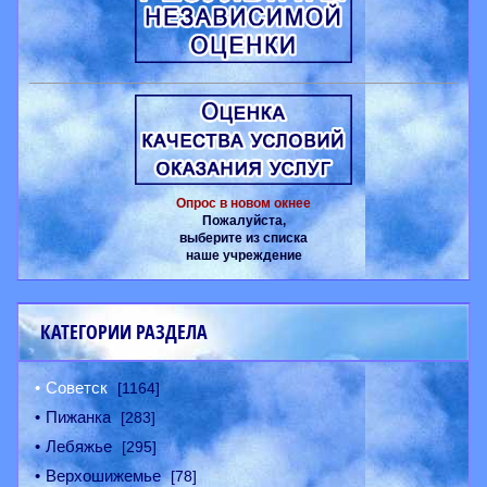
Опрос в новом окнее
Пожалуйста,
выберите из списка
наше учреждение
КАТЕГОРИИ РАЗДЕЛА
Советск
[1164]
Пижанка
[283]
Лебяжье
[295]
Верхошижемье
[78]