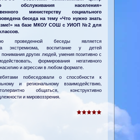
ного обслуживания населения»
твенного министерству социального
роведена беседа на тему «Что нужно знать
изме!» на базе МКОУ СОШ с УИОП №2 для
классов.
ью проведенной беседы является
ика экстремизма, воспитание у детей
 понимания других людей, умения позитивно с
одействовать, формирования негативного
 насилию и агрессии в любом формате.
ебятами побеседовали о способности к
льному и региональному взаимодействию,
олерантно общаться, конструктивно
длежности и мировоззрения.