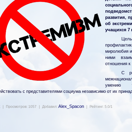
социаль
подведомс
развития, п
об экстрем
учащихся 7 
Цел
профилакт
миролюбия и
ними взаим
отношения к
С р
межнациона
умению т
йствовать с представителями социума независимо от их прина
к
Alex_Spacon
|
Просмотров
:
1057
|
Добавил
:
|
Рейтинг
:
5.0
/
1