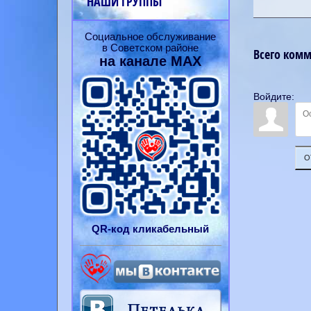
НАШИ ГРУППЫ
Социальное обслуживание
в Советском районе
Всего ком
на канале
MAX
Войдите:
О
QR-
код
кликабельный