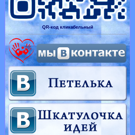
QR-
код
кликабельный