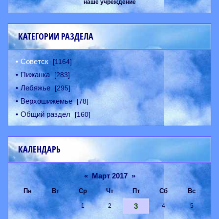
наше учреждение
КАТЕГОРИИ РАЗДЕЛА
Советск
[1164]
Пижанка
[283]
Лебяжье
[295]
Верхошижемье
[78]
Общий раздел
[160]
КАЛЕНДАРЬ
«
Март 2017
»
Пн
Вт
Ср
Чт
Пт
Сб
Вс
3
1
2
4
5