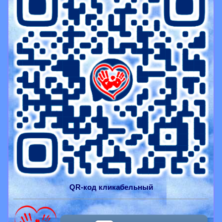
QR-
код
кликабельный