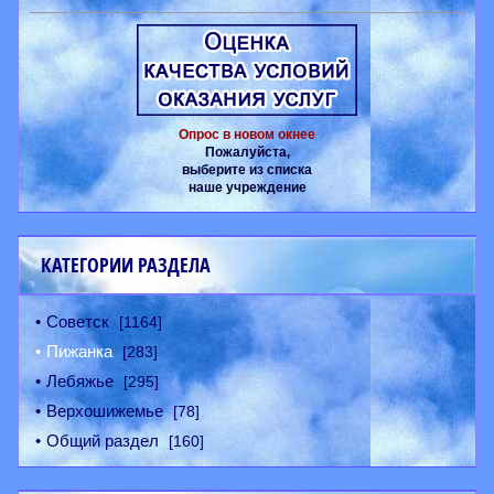
Опрос в новом окнее
Пожалуйста,
выберите из списка
наше учреждение
КАТЕГОРИИ РАЗДЕЛА
Советск
[1164]
Пижанка
[283]
Лебяжье
[295]
Верхошижемье
[78]
Общий раздел
[160]