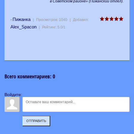
в Советском районе» (Пижанский отдел)
.
Пижанка
•
|
Просмотров
:
1040
|
Добавил
:
Alex_Spacon
|
Рейтинг
:
5.0
/
1
Всего комментариев
:
0
Войдите:
ОТПРАВИТЬ