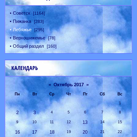
Советск
[1164]
Пижанка
[283]
Лебяжье
[295]
Верхошижемье
[78]
Общий раздел
[160]
КАЛЕНДАРЬ
«
Октябрь 2017
»
Пн
Вт
Ср
Чт
Пт
Сб
Вс
1
2
3
4
5
6
7
8
13
9
10
11
12
14
15
16
17
18
20
19
21
22