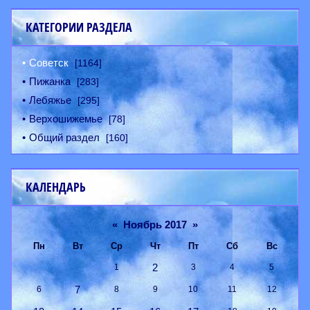
КАТЕГОРИИ РАЗДЕЛА
Советск
[1164]
Пижанка
[283]
Лебяжье
[295]
Верхошижемье
[78]
Общий раздел
[160]
КАЛЕНДАРЬ
«
Ноябрь 2017
»
Пн
Вт
Ср
Чт
Пт
Сб
Вс
2
1
3
4
5
7
6
8
9
10
11
12