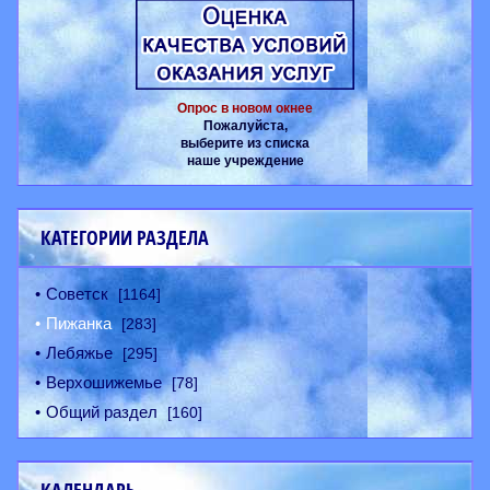
Опрос в новом окнее
Пожалуйста,
выберите из списка
наше учреждение
КАТЕГОРИИ РАЗДЕЛА
Советск
[1164]
Пижанка
[283]
Лебяжье
[295]
Верхошижемье
[78]
Общий раздел
[160]