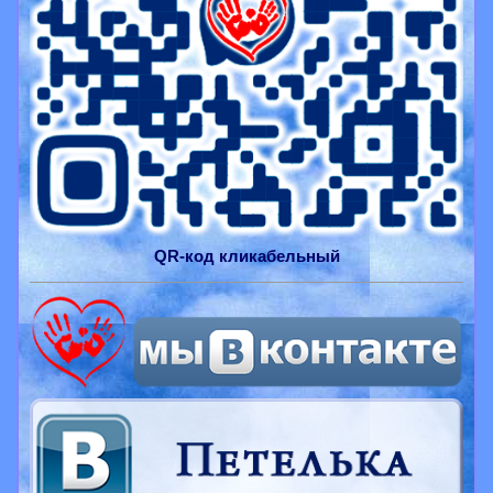
QR-
код
кликабельный