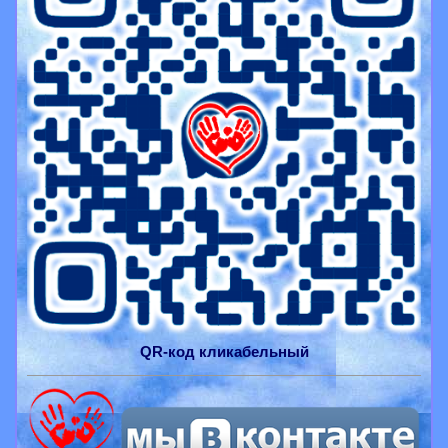
QR-
код
кликабельный