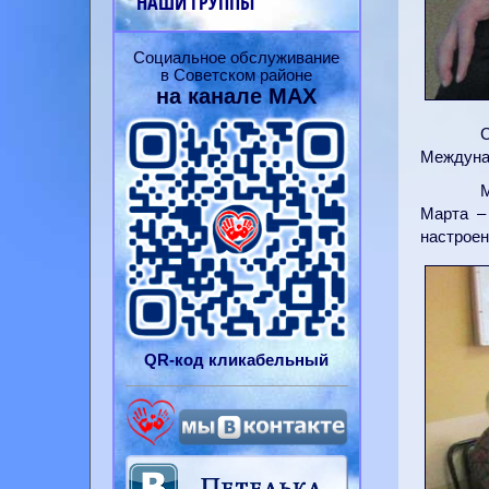
НАШИ ГРУППЫ
Социальное обслуживание
в Советском районе
на канале
MAX
Междуна
М
Марта –
настроен
QR-
код
кликабельный