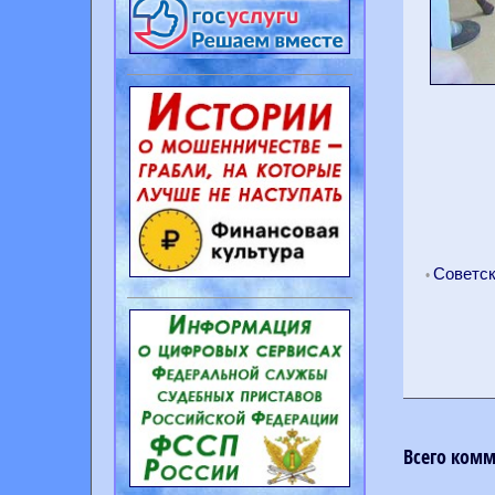
Советс
•
Всего ком