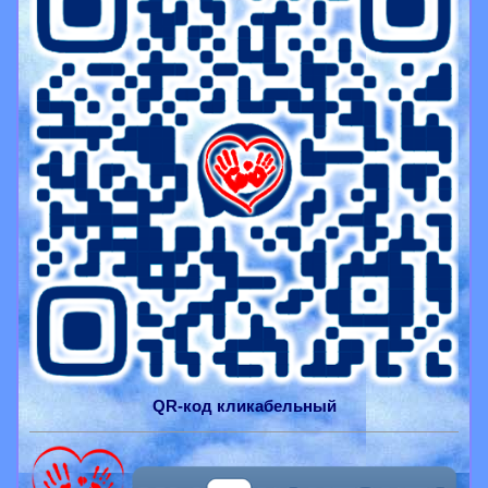
QR-
код
кликабельный