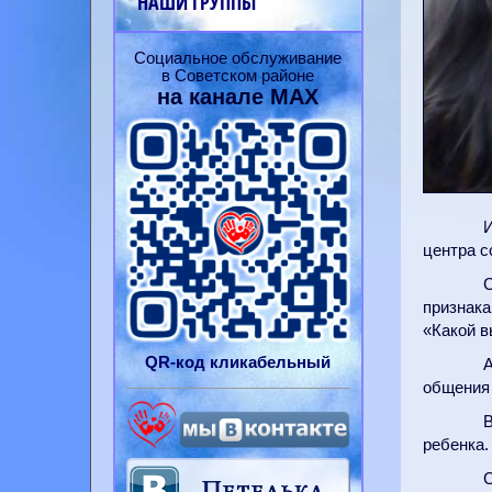
НАШИ ГРУППЫ
Социальное обслуживание
в Советском районе
на канале
MAX
И
центра с
С
признака
«Какой в
QR-
код
кликабельный
общения 
В
ребенка.
С