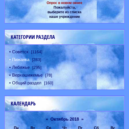
Опрос в новом окнее
Пожалуйста,
выберите из списка
наше учреждение
КАТЕГОРИИ РАЗДЕЛА
Советск
[1164]
Пижанка
[283]
Лебяжье
[295]
Верхошижемье
[78]
Общий раздел
[160]
КАЛЕНДАРЬ
«
Октябрь 2018
»
Пн
Вт
Ср
Чт
Пт
Сб
Вс