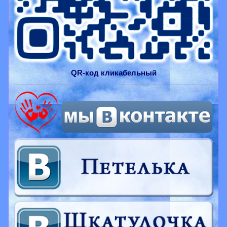
QR-
код
кликабельный