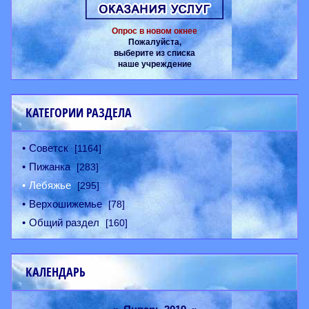
Опрос в новом окнее
Пожалуйста,
выберите из списка
наше учреждение
КАТЕГОРИИ РАЗДЕЛА
Советск
[1164]
Пижанка
[283]
Лебяжье
[295]
Верхошижемье
[78]
Общий раздел
[160]
КАЛЕНДАРЬ