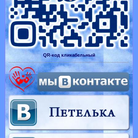
QR-
код
кликабельный