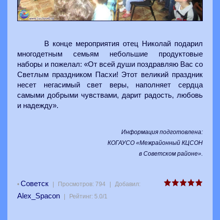
В конце мероприятия отец Николай подарил
многодетным семьям небольшие продуктовые
наборы и пожелал: «От всей души поздравляю Вас со
Светлым праздником Пасхи! Этот великий праздник
несет негасимый свет веры, наполняет сердца
самыми добрыми чувствами, дарит радость, любовь
и надежду».
Информация подготовлена:
КОГАУСО «Межрайонный КЦСОН
в Советском районе».
Советск
•
|
Просмотров
:
794
|
Добавил
:
Alex_Spacon
|
Рейтинг
:
5.0
/
1