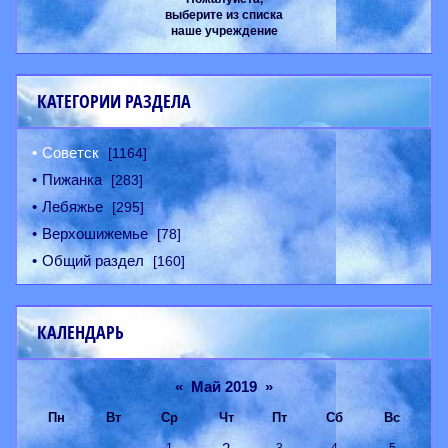
выберите из списка
наше учреждение
КАТЕГОРИИ РАЗДЕЛА
Советск
[1164]
Пижанка
[283]
Лебяжье
[295]
Верхошижемье
[78]
Общий раздел
[160]
КАЛЕНДАРЬ
«
Май 2019
»
Пн
Вт
Ср
Чт
Пт
Сб
Вс