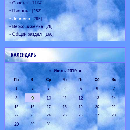
Советск
[1164]
Пижанка
[283]
Лебяжье
[295]
Верхошижемье
[78]
Общий раздел
[160]
КАЛЕНДАРЬ
«
Июль 2019
»
Пн
Вт
Ср
Чт
Пт
Сб
Вс
5
1
2
3
4
6
7
9
10
12
8
11
13
14
15
16
17
18
19
20
21
22
23
24
25
26
27
28
29
30
31