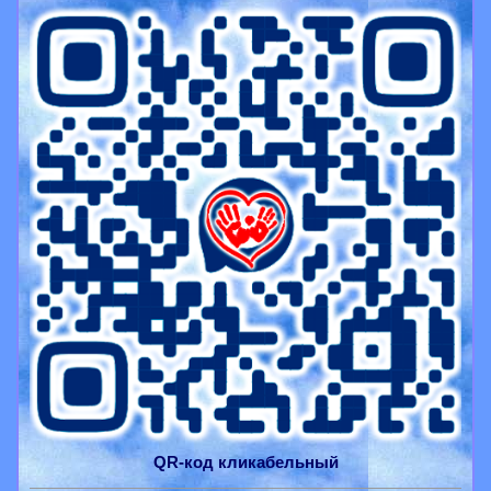
QR-
код
кликабельный