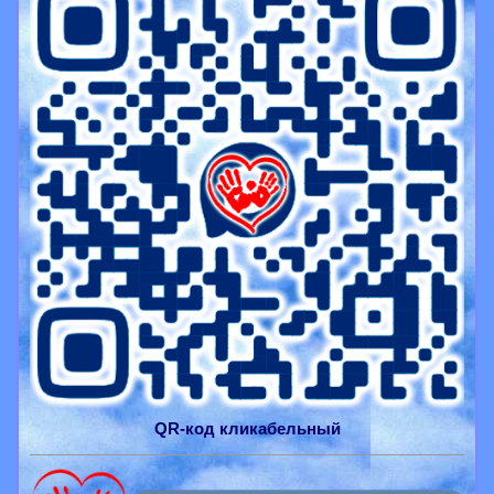
QR-
код
кликабельный