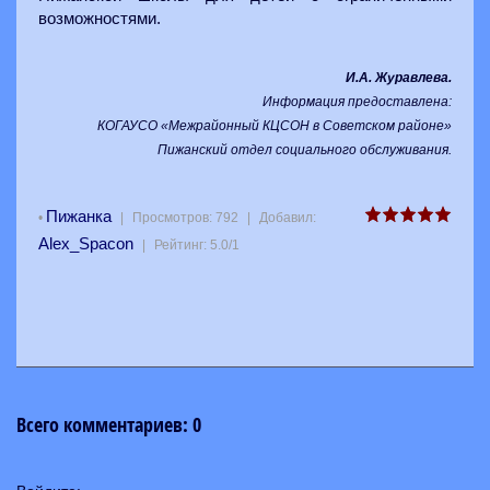
возможностями.
И.А. Журавлева
.
Информация предоставлена:
КОГАУСО «Межрайонный КЦСОН в Советском районе»
Пижанский отдел социального обслуживания
.
Пижанка
•
|
Просмотров
:
792
|
Добавил
:
Alex_Spacon
|
Рейтинг
:
5.0
/
1
Всего комментариев
:
0