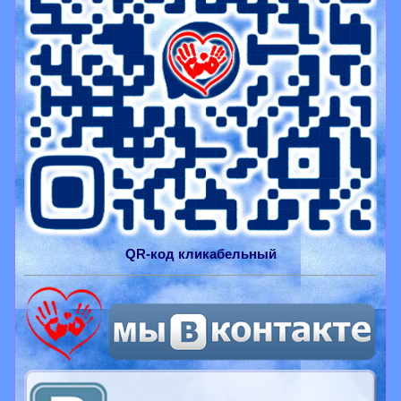
QR-
код
кликабельный