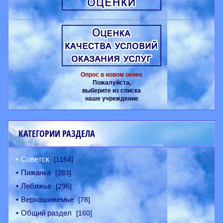
Опрос в новом окнее
Пожалуйста,
выберите из списка
наше учреждение
КАТЕГОРИИ РАЗДЕЛА
Советск
[1164]
Пижанка
[283]
Лебяжье
[295]
Верхошижемье
[78]
Общий раздел
[160]