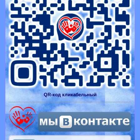
QR-
код
кликабельный