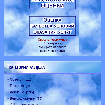
Опрос в новом окнее
Пожалуйста,
выберите из списка
наше учреждение
КАТЕГОРИИ РАЗДЕЛА
Советск
[1164]
Пижанка
[283]
Лебяжье
[295]
Верхошижемье
[78]
Общий раздел
[160]