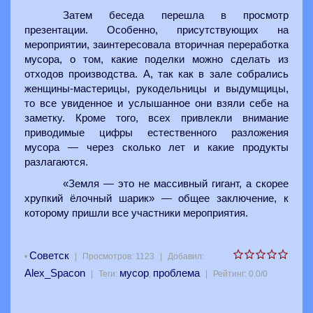
Затем беседа перешла в просмотр
презентации. Особенно, присутствующих на
мероприятии, заинтересовала вторичная переработка
мусора, о том, какие поделки можно сделать из
отходов производства. А, так
как в зале собрались
женщины-мастерицы, рукодельницы и выдумщицы,
то все увиденное и услышанное они взяли себе на
заметку. Кроме того, всех привлекли внимание
приводимые цифры естественного разложения
мусора — через сколько лет и какие продукты
разлагаются.
«Земля — это не массивный гигант, а скорее
хрупкий ёлочный шарик» — общее заключение, к
которому пришли все участники мероприятия.
Советск
•
|
Просмотров
:
1123
|
Добавил
:
Alex_Spacon
мусор
проблема
|
Теги
:
,
|
Рейтинг
:
0.0
/
0