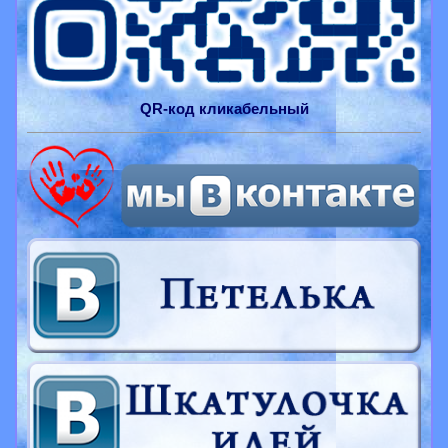
QR-
код
кликабельный