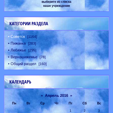
выберите из списка
наше учреждение
КАТЕГОРИИ РАЗДЕЛА
Советск
[1164]
Пижанка
[283]
Лебяжье
[295]
Верхошижемье
[78]
Общий раздел
[160]
КАЛЕНДАРЬ
«
Апрель 2016
»
Пн
Вт
Ср
Чт
Пт
Сб
Вс
1
2
3