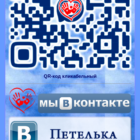
QR-
код
кликабельный