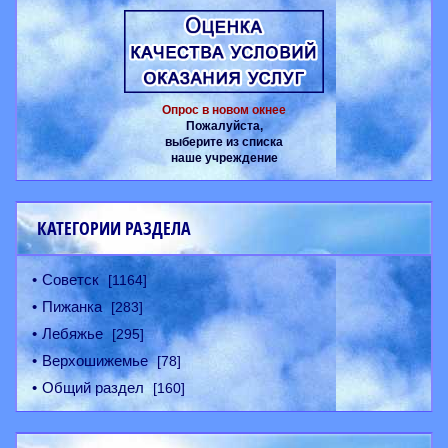
Опрос в новом окнее
Пожалуйста,
выберите из списка
наше учреждение
КАТЕГОРИИ РАЗДЕЛА
Советск
[1164]
Пижанка
[283]
Лебяжье
[295]
Верхошижемье
[78]
Общий раздел
[160]