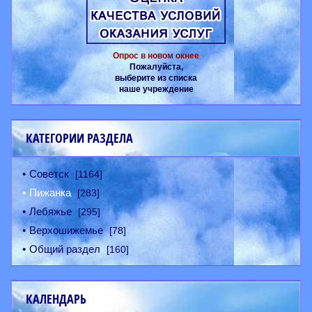
Опрос в новом окнее
Пожалуйста,
выберите из списка
наше учреждение
КАТЕГОРИИ РАЗДЕЛА
Советск
[1164]
Пижанка
[283]
Лебяжье
[295]
Верхошижемье
[78]
Общий раздел
[160]
КАЛЕНДАРЬ