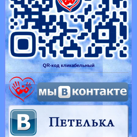
QR-
код
кликабельный