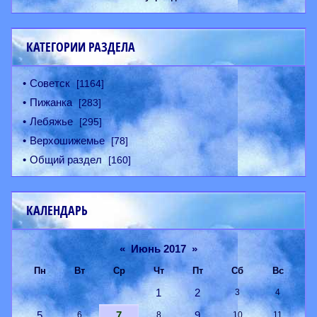
КАТЕГОРИИ РАЗДЕЛА
Советск
[1164]
Пижанка
[283]
Лебяжье
[295]
Верхошижемье
[78]
Общий раздел
[160]
КАЛЕНДАРЬ
«
Июнь 2017
»
Пн
Вт
Ср
Чт
Пт
Сб
Вс
1
2
3
4
5
7
9
6
8
10
11