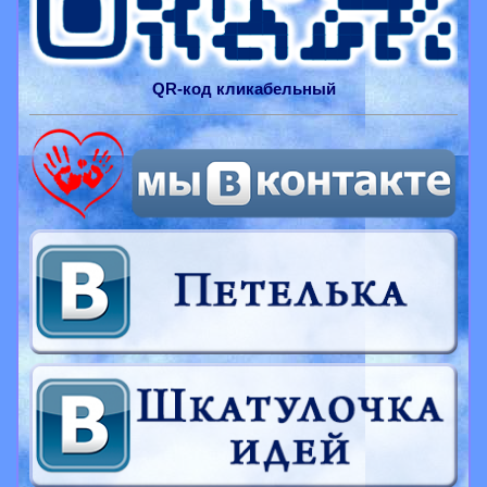
QR-
код
кликабельный