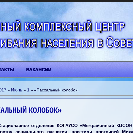
ТАКТЫ
ВАКАНСИИ
017
Июнь
1
»
»
» «Пасхальный колобок»
ХАЛЬНЫЙ КОЛОБОК»
Стационарное отделение КОГАУСО «Межрайонный КЦСОН 
рству социального развития, посетили протоирей Ми