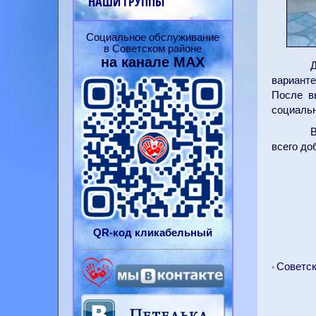
НАШИ ГРУППЫ
Социальное обслуживание
в Советском районе
на канале
MAX
Д
вариант
После в
социальн
В
всего до
QR-
код
кликабельный
Советс
•