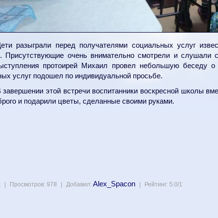
ети разыграли перед получателями социальных услуг извес
е. Присутствующие очень внимательно смотрели и слушали ск
ыступления протоирей Михаил провел небольшую беседу о 
ых услуг подошел по индивидуальной просьбе.
 завершении этой встречи воспитанники воскресной школы в
брого и подарили цветы, сделанные своими руками.
к
Alex_Spacon
|
Просмотров
:
978
|
Добавил
:
|
Рейтинг
:
5.0
/
1