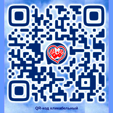
QR-
код
кликабельный