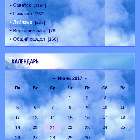
Советск
[1164]
Пижанка
[283]
Лебяжье
[295]
Верхошижемье
[78]
Общий раздел
[160]
КАЛЕНДАРЬ
«
Июнь 2017
»
Пн
Вт
Ср
Чт
Пт
Сб
Вс
1
2
3
4
5
7
9
6
8
10
11
13
15
16
12
14
17
18
19
21
23
20
22
24
25
26
27
28
29
30