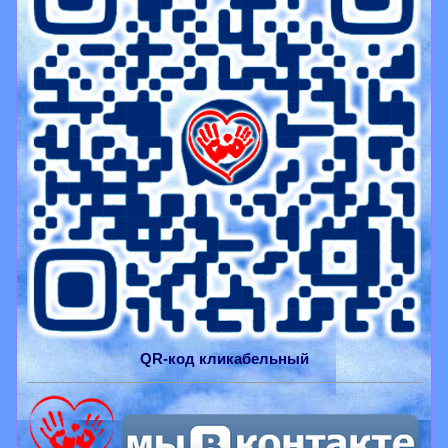
QR-
код
кликабельный