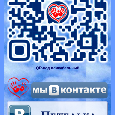
QR-
код
кликабельный