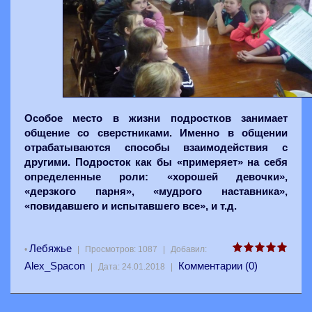
Особое место в жизни подростков занимает
общение со сверстниками. Именно в общении
отрабатываются способы взаимодействия с
другими. Подросток как бы «примеряет» на себя
определенные роли: «хорошей девочки»,
«дерзкого парня», «мудрого наставника»,
«повидавшего и испытавшего все», и т.д.
Лебяжье
•
|
Просмотров:
1087
|
Добавил:
Alex_Spacon
Комментарии (0)
|
Дата:
24.01.2018
|