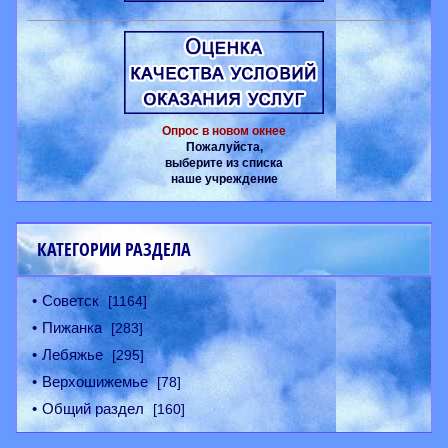
Опрос в новом окнее
Пожалуйста,
выберите из списка
наше учреждение
КАТЕГОРИИ РАЗДЕЛА
Советск
[1164]
Пижанка
[283]
Лебяжье
[295]
Верхошижемье
[78]
Общий раздел
[160]