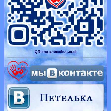
QR-
код
кликабельный