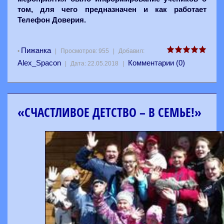
том, для чего предназначен и как работает
Телефон Доверия.
Пижанка
•
|
Просмотров:
955
|
Добавил:
Alex_Spacon
Комментарии (0)
|
Дата:
22.05.2018
|
«СЧАСТЛИВОЕ ДЕТСТВО – В СЕМЬЕ!»