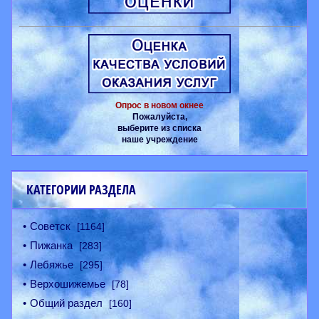
Опрос в новом окнее
Пожалуйста,
выберите из списка
наше учреждение
КАТЕГОРИИ РАЗДЕЛА
Советск
[1164]
Пижанка
[283]
Лебяжье
[295]
Верхошижемье
[78]
Общий раздел
[160]