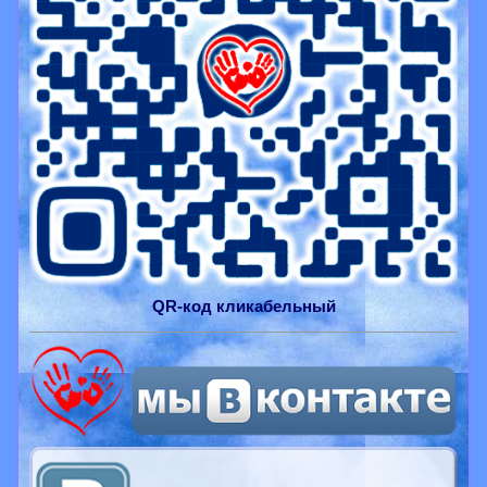
QR-
код
кликабельный