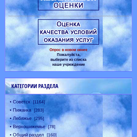
Опрос в новом окнее
Пожалуйста,
выберите из списка
наше учреждение
КАТЕГОРИИ РАЗДЕЛА
Советск
[1164]
Пижанка
[283]
Лебяжье
[295]
Верхошижемье
[78]
Общий раздел
[160]