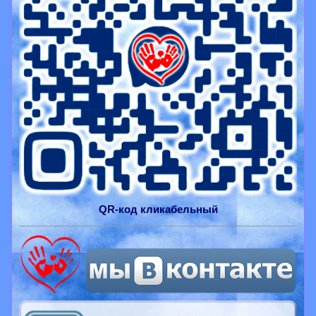
QR-
код
кликабельный