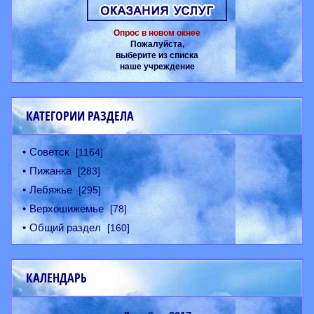
Опрос в новом окнее
Пожалуйста,
выберите из списка
наше учреждение
КАТЕГОРИИ РАЗДЕЛА
Советск
[1164]
Пижанка
[283]
Лебяжье
[295]
Верхошижемье
[78]
Общий раздел
[160]
КАЛЕНДАРЬ