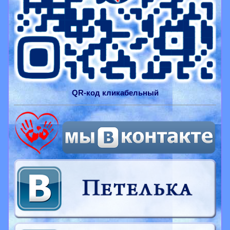
QR-
код
кликабельный