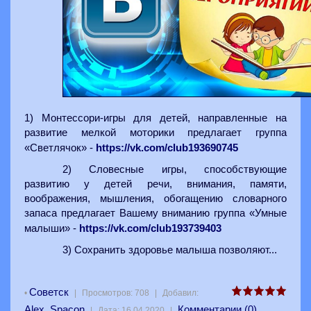
1) Монтессори-игры для детей, направленные на
развитие мелкой моторики предлагает группа
https://vk.com/club193690745
«Светлячок» -
2) Словесные игры, способствующие
развитию у детей речи, внимания, памяти,
воображения, мышления, обогащению словарного
запаса предлагает Вашему вниманию группа «Умные
https://vk.com/club193739403
малыши» -
3) Сохранить здоровье малыша позволяют...
Советск
•
|
Просмотров:
708
|
Добавил:
Alex_Spacon
Комментарии (0)
|
Дата:
16.04.2020
|