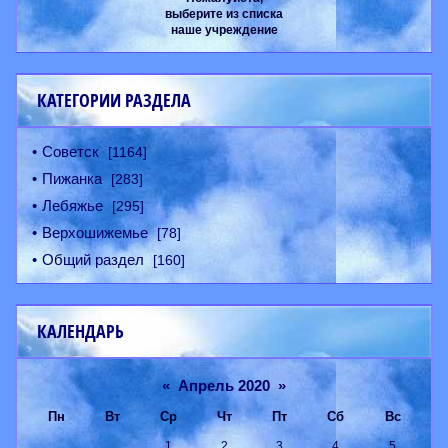
выберите из списка
наше учреждение
КАТЕГОРИИ РАЗДЕЛА
Советск
[1164]
Пижанка
[283]
Лебяжье
[295]
Верхошижемье
[78]
Общий раздел
[160]
КАЛЕНДАРЬ
«
Апрель 2020
»
Пн
Вт
Ср
Чт
Пт
Сб
Вс
1
2
3
4
5