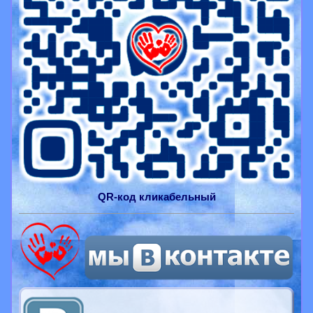
QR-
код
кликабельный