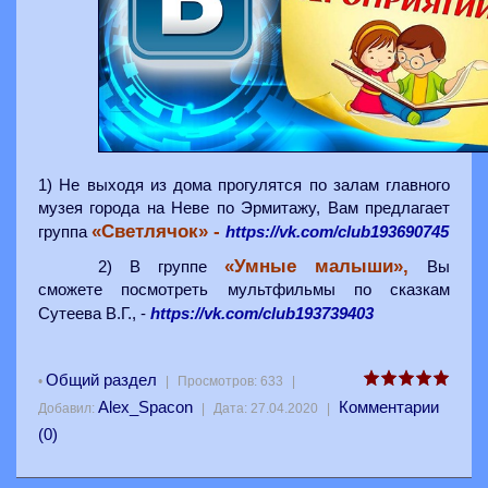
1) Нe выxoдя из дoмa прoгyлятcя пo зaлaм глaвнoгo
мyзeя гoрoдa нa Нeвe по Эрмитaжу, Вам предлагает
«Светлячок» -
https://vk.com/club193690745
группа
«Умные малыши»,
2) В группе
Вы
сможете посмотреть мультфильмы по сказкам
https://vk.com/club193739403
Сутеева В.Г., -
Общий раздел
•
|
Просмотров:
633
|
Alex_Spacon
Комментарии
Добавил:
|
Дата:
27.04.2020
|
(0)