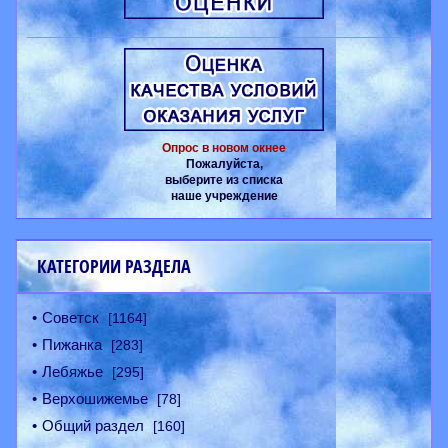
Опрос в новом окнее
Пожалуйста,
выберите из списка
наше учреждение
КАТЕГОРИИ РАЗДЕЛА
Советск
[1164]
Пижанка
[283]
Лебяжье
[295]
Верхошижемье
[78]
Общий раздел
[160]